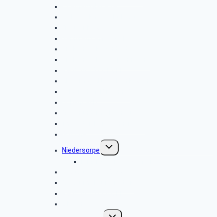
Obernautalsperre
Kalberschnacke KuLTour
Freudenberg
Seniorentreffen 2017
Hilchenbach-Windräder
Hilchenbach-Vorspanneiche
Radtour 2017.10.11
Albaum-(LANUV)-Kohlhagen
Wilgersdorf-Birkenhof
Achenbach
Oberhundem-Alpenhaus
Irmgarteichen-Sonnenweg
Gut Ahe
Untermenü
Niedersorpe
umschalten
Bildergalerie Waldemei
Radtour 2017.08.08
Ottoturm-Druidenstein
Radtour 2017.07.11
Eibach
Untermenü