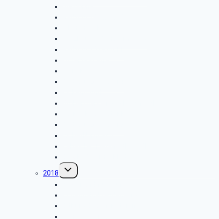
Via Adrina
Radtour 2019.07.09
Hilchenbach
Herzhäuser Panoramaweg
Radtour 2019.06.11
Listertalsperre
Marienstatt
Radtour 2019.05.14
Hickengrund
Grubenwanderweg Brachbach
Dörnschlade-Altenhof
Radtour 2019.04.10
Alche/Numbach
Kalteiche/Tiefenrother Höhe
Berghof/Dörnschlade
Untermenü
2018
umschalten
Siegerlandmuseum
Hohenhain-Freudenberg
Bitburg-Bad Münstereifel
Gänseessen 2018