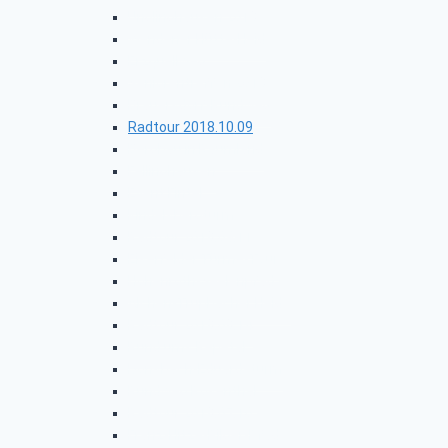
Unglinghausen 2018
Wendener Hütte-Heid
Erzquellweg
Seniorentreffen 2018
Brauersdorf-Rundweg
Radtour 2018.10.09
Bergbau in Raumland
Fellinghausen
Event Fintel
Kindelsbergturm
Radtour 2018.09.11
Eiserfelder Türme-Tour
Hohenroth-Seelenpfad
Alchen-Trupbacher Heide
Radtour 2018.08.14
Rund ums Repetal
Donsbach-Eduardsturm
Rundweg Rosenthal
Radtour 2018.07.10
Franz-Hitze-Pilger-Pfad