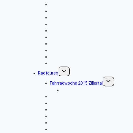
Unglinghausen
Biggesee
Dillenburg-Donsbach
Trupbacher Heide
Duisburg
Erndtebrück – Elberndorfer Tal
Weidenau – Bürbach
Kühhude – Schanze
Geisweid – Patmos
Wenden – Berghof
Untermenü
Radtouren
umschalten
Untermenü
Fahrradwoche 2015 Zillertal
umschalten
Bildergalerie 2015.07.04-11
Radtour 2015.04.07
Radtour 2015.05.12
Radtour 2015.06.16
Radtour 2015.07.21
Radtour 2015.09.08
Radtour 2015.10.13