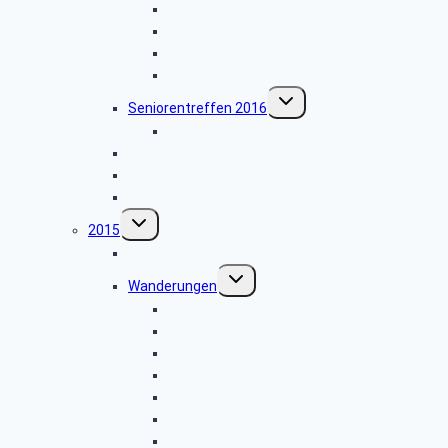
Radtour 2016.06.14
Radtour 2016.05.11
Radtour 2016.04.12
Radfahrer – Saisonvorbereitung
Untermenü
Seniorentreffen 2016
umschalten
Bildergalerie 2016.10.25
Gänseessen 2016
Weihnachtsmarkt Soest
Spreewald
Untermenü
2015
umschalten
Seniorentreffen 2015
Untermenü
Wanderungen
umschalten
Hainchen-Imgarteichen
Netphen-Brauersdorf
Wilnsdorf
Wanderwoche Lechbruck
Oberschelden
Ferndorf-Kredenbach
Über die Kalteiche