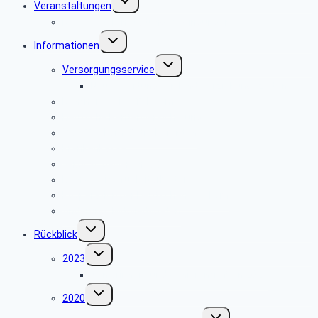
Veranstaltungen
umschalten
Reise- / Veranstaltungsbedingungen
Untermenü
Informationen
umschalten
Untermenü
Versorgungsservice
umschalten
Neubewertung von Kindererziehungszeiten
Rentnerservice Telekom
Deutsche Rentenversicherung
VAP-Telekom-Betriebsrenten
Krankenkasse
ver.di Sozialverein e.V.
Dein Service für Mitarbeiter
Kooperation der Deutschen Telekom
Änderung_Mitgliedsdaten
Untermenü
Rückblick
umschalten
Untermenü
2023
umschalten
Seniorinnen- und Seniorentreffen 2023
Untermenü
2020
umschalten
Untermenü