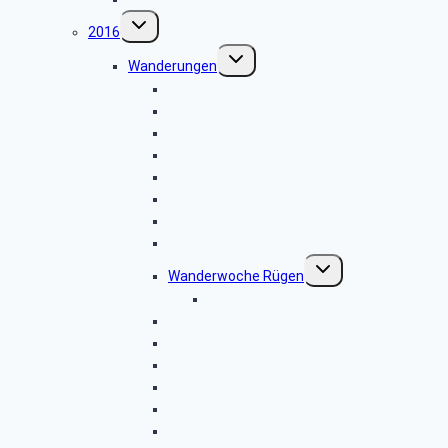
Untermenü
2016
umschalten
Untermenü
Wanderungen
umschalten
Krombacher
Langenholdinghausen
Geisweid-Weihnachtsmarkt Weidenau
Kalteiche
Heinsberg-Dreiherrenstein
Deuz
Freudenberg
Neuenkleusheim
Untermenü
Wanderwoche Rügen
umschalten
Bildergalerie 2016.09.24 – 10.01
Olpe-Rosenthal
Mittelhees
Oberhundem
Rund um Burbach
Großenbach
Eiserfeld-Kreuzeiche