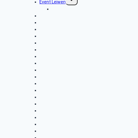
Event Leiwen
umschalten
Video 2017.06.22
Feuersbach
Radtour 2017.06.13
Wiehl-Bierweg
Neunkirchen
Radeln und Schauen 2017.05.17
Oberhausen
Radtour-2017-05-09
Heiligenborn
Deuz Rundweg
Golfplatz mit Berghäuser Tal
Radtour-2017-04-11
Kirchen
Museum für Gegenwartskunst
Siegquelle-Märzenbecherwiese
Radfahrer–Saisonvorbereitung
Olpe-Ins Tal der Rose
Wilnsdorf Bergmannspfad
Wenden-Schönau
Wildenburger Land