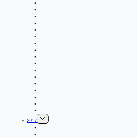
Werthenbach Lahnhof
Biggesee-Bootsfahrt 2018
Radtour 2018.06.12
Busfahrt Beilngries
Verdi-Spargelfahrt
Vierbuchermühle-Waldmythenweg
Zinse
Neunkirchen-Steimel
Hilchenbach-Löffelpfad
Radtour 2018.05.08
Berghof-Dörnschlade
Herborn
Radtour 2018.04.10
Rund um Setzen
Gästehaus Wilgersdorf
Forsthaus Hohenroth-Lützel
Um die Obernautalsperre
Untermenü
2017
umschalten
Gänseessen 2017
Leiwen & Bernkastel-Kues