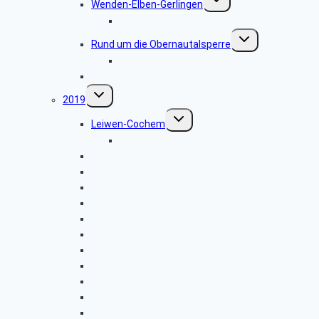
Wenden-Elben-Gerlingen
umschalten
Bildergalerie 2020.03.03
Untermenü
Rund um die Obernautalsperre
umschalten
Bildergalerie 2020.02.12
Hilchenbach-Löffelpfad
Untermenü
2019
umschalten
Untermenü
Leiwen-Cochem
umschalten
Bildergalerie 2019.12.03
Drolshagener Land
Geisweid-Langenbachtal
Drei Burgen in Hessen
Wanderwoche im Harz
Wenden-Golfplatz Dörnscheid
Freudenberg-Wasserstaaten
Kirchhundem-Kohlhagen-Gut Ahe
Radtour 2019.08.13
Zinsenbachtal
Erdbacher Erdhöhlen
Biggesee-Bootsfahrt 2019