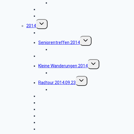
Radfahrer – Saisonvorbereitung
Gänseessen
Rüdesheim
Untermenü
2014
umschalten
Busfahrt Weihnachtsmarkt Bonn
Untermenü
Seniorentreffen 2014
umschalten
Bildergalerie 2014.11.05
Radtour 2014.10.07
Untermenü
Kleine Wanderungen 2014
umschalten
Kühhude-Kleine Wanderung
Untermenü
Radtour 2014.09.23
umschalten
Bildergalerie_2014.09.23
Fahrradwoche 2014
Neunkirchen-Salchendorf
Wanderwoche Sächsische Schweiz
Ferndorf-Irlenhecken
Langenaubach-Breitscheid
Burbach-Trödelsteinpfad