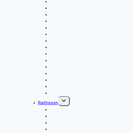
Ferndorf-Auf zum Kindelsberg
Wilnsdorf-Hainer Landheim
Sondern-Skywalk
Rund um Buchen
Freudenberg-Hohenhain
Raumland
Dietzhölztal-Silberpfad
Giller-Ginsburg
Netphen-Keltenweg
Neunkirchen-Eiecke-Im Teufelsloch
Rund um Klafeld
Rund um Oberdielfen
Gambachtal
Wendener-Land
Breitenbachtalsperre
Untermenü
Radtouren
umschalten
Radtour-2016-10-12
Radtour 2016.07.12
Radtour 2016.08.09
Haiger-Aartalsee