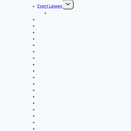
Untermenü
Event Leiwen
umschalten
Video 2017.06.22
Feuersbach
Radtour 2017.06.13
Wiehl-Bierweg
Neunkirchen
Radeln und Schauen 2017.05.17
Oberhausen
Radtour-2017-05-09
Heiligenborn
Deuz Rundweg
Golfplatz mit Berghäuser Tal
Radtour-2017-04-11
Kirchen
Museum für Gegenwartskunst
Siegquelle-Märzenbecherwiese
Radfahrer–Saisonvorbereitung
Olpe-Ins Tal der Rose
Wilnsdorf Bergmannspfad
Wenden-Schönau