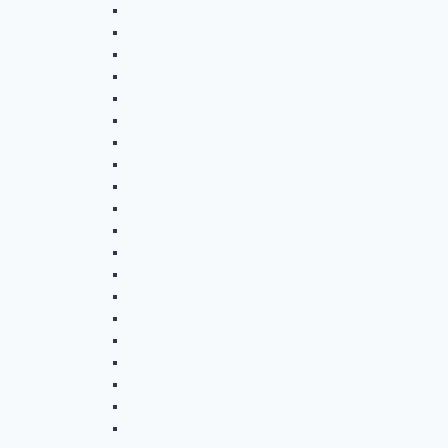
Gänseessen 2018
Unglinghausen 2018
Wendener Hütte-Heid
Erzquellweg
Seniorentreffen 2018
Brauersdorf-Rundweg
Radtour 2018.10.09
Bergbau in Raumland
Fellinghausen
Event Fintel
Kindelsbergturm
Radtour 2018.09.11
Eiserfelder Türme-Tour
Hohenroth-Seelenpfad
Alchen-Trupbacher Heide
Radtour 2018.08.14
Rund ums Repetal
Donsbach-Eduardsturm
Rundweg Rosenthal
Radtour 2018.07.10