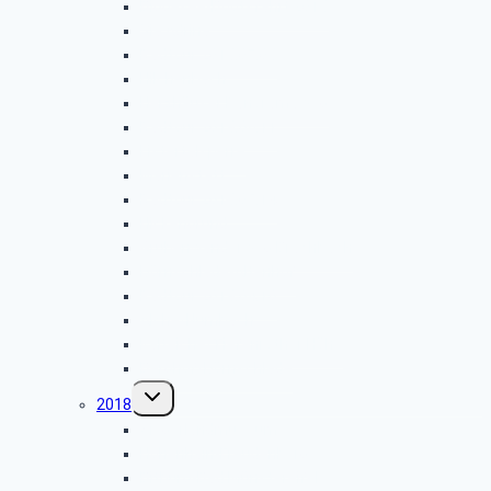
Biggesee-Bootsfahrt 2019
Via Adrina
Radtour 2019.07.09
Hilchenbach
Herzhäuser Panoramaweg
Radtour 2019.06.11
Listertalsperre
Marienstatt
Radtour 2019.05.14
Hickengrund
Grubenwanderweg Brachbach
Dörnschlade-Altenhof
Radtour 2019.04.10
Alche/Numbach
Kalteiche/Tiefenrother Höhe
Berghof/Dörnschlade
Untermenü
2018
umschalten
Siegerlandmuseum
Hohenhain-Freudenberg
Bitburg-Bad Münstereifel