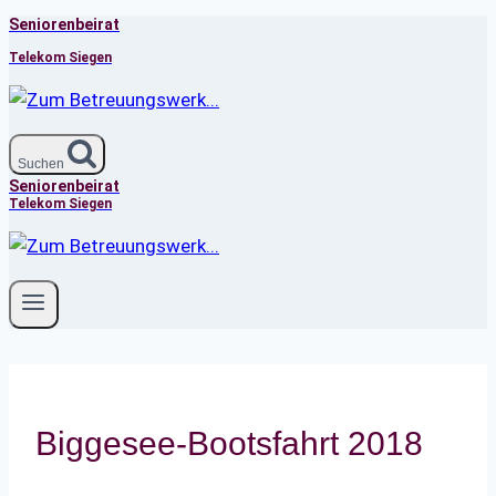
Seniorenbeirat
Zum
Inhalt
Telekom Siegen
springen
Suchen
Seniorenbeirat
Telekom Siegen
Biggesee-Bootsfahrt 2018