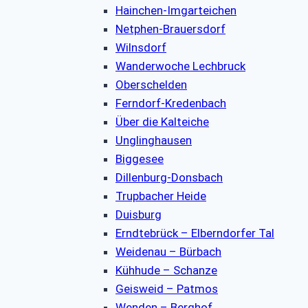
Hainchen-Imgarteichen
Netphen-Brauersdorf
Wilnsdorf
Wanderwoche Lechbruck
Oberschelden
Ferndorf-Kredenbach
Über die Kalteiche
Unglinghausen
Biggesee
Dillenburg-Donsbach
Trupbacher Heide
Duisburg
Erndtebrück – Elberndorfer Tal
Weidenau – Bürbach
Kühhude – Schanze
Geisweid – Patmos
Wenden – Berghof