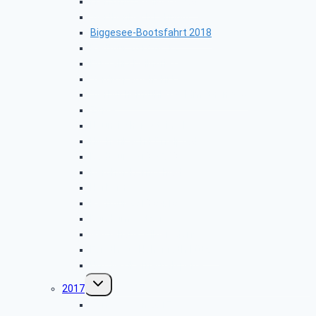
Franz-Hitze-Pilger-Pfad
Werthenbach Lahnhof
Biggesee-Bootsfahrt 2018
Radtour 2018.06.12
Busfahrt Beilngries
Verdi-Spargelfahrt
Vierbuchermühle-Waldmythenweg
Zinse
Neunkirchen-Steimel
Hilchenbach-Löffelpfad
Radtour 2018.05.08
Berghof-Dörnschlade
Herborn
Radtour 2018.04.10
Rund um Setzen
Gästehaus Wilgersdorf
Forsthaus Hohenroth-Lützel
Um die Obernautalsperre
Untermenü
2017
umschalten
Gänseessen 2017