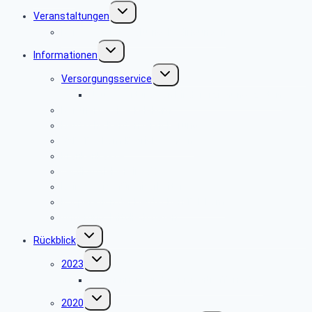
Untermenü
Veranstaltungen
umschalten
Reise- / Veranstaltungsbedingungen
Untermenü
Informationen
umschalten
Untermenü
Versorgungsservice
umschalten
Neubewertung von Kindererziehungszeiten
Rentnerservice Telekom
Deutsche Rentenversicherung
VAP-Telekom-Betriebsrenten
Krankenkasse
ver.di Sozialverein e.V.
Dein Service für Mitarbeiter
Kooperation der Deutschen Telekom
Änderung_Mitgliedsdaten
Untermenü
Rückblick
umschalten
Untermenü
2023
umschalten
Seniorinnen- und Seniorentreffen 2023
Untermenü
2020
umschalten