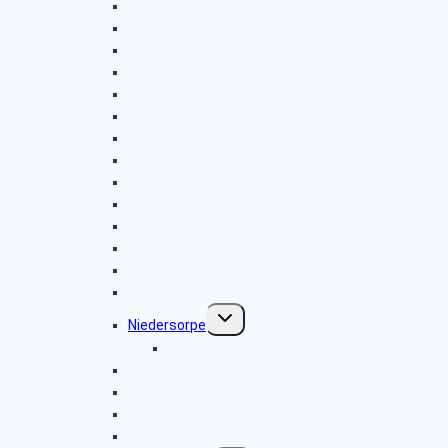
Leiwen & Bernkastel-Kues
Obernautalsperre
Kalberschnacke KuLTour
Freudenberg
Seniorentreffen 2017
Hilchenbach-Windräder
Hilchenbach-Vorspanneiche
Radtour 2017.10.11
Albaum-(LANUV)-Kohlhagen
Wilgersdorf-Birkenhof
Achenbach
Oberhundem-Alpenhaus
Irmgarteichen-Sonnenweg
Gut Ahe
Untermenü
Niedersorpe
umschalten
Bildergalerie Waldemei
Radtour 2017.08.08
Ottoturm-Druidenstein
Radtour 2017.07.11
Eibach