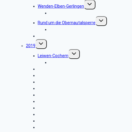
Untermenü
Wenden-Elben-Gerlingen
umschalten
Bildergalerie 2020.03.03
Untermenü
Rund um die Obernautalsperre
umschalten
Bildergalerie 2020.02.12
Hilchenbach-Löffelpfad
Untermenü
2019
umschalten
Untermenü
Leiwen-Cochem
umschalten
Bildergalerie 2019.12.03
Drolshagener Land
Geisweid-Langenbachtal
Drei Burgen in Hessen
Wanderwoche im Harz
Wenden-Golfplatz Dörnscheid
Freudenberg-Wasserstaaten
Kirchhundem-Kohlhagen-Gut Ahe
Radtour 2019.08.13
Zinsenbachtal
Erdbacher Erdhöhlen