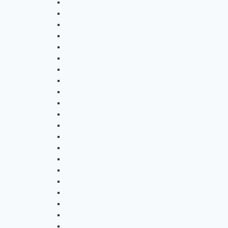
Siegerlandmuseum
Hohenhain-Freudenberg
Bitburg-Bad Münstereifel
Gänseessen 2018
Unglinghausen 2018
Wendener Hütte-Heid
Erzquellweg
Seniorentreffen 2018
Brauersdorf-Rundweg
Radtour 2018.10.09
Bergbau in Raumland
Fellinghausen
Event Fintel
Kindelsbergturm
Radtour 2018.09.11
Eiserfelder Türme-Tour
Hohenroth-Seelenpfad
Alchen-Trupbacher Heide
Radtour 2018.08.14
Rund ums Repetal
Donsbach-Eduardsturm