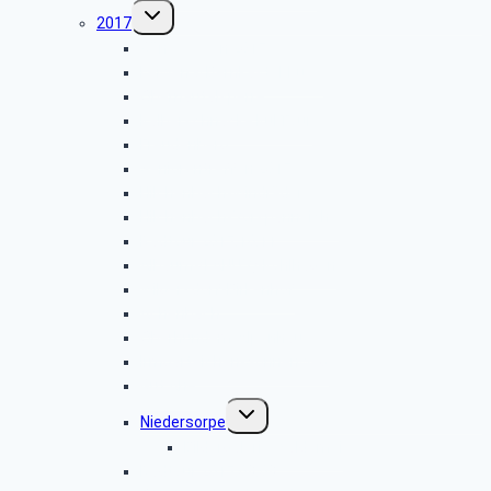
Untermenü
2017
umschalten
Gänseessen 2017
Leiwen & Bernkastel-Kues
Obernautalsperre
Kalberschnacke KuLTour
Freudenberg
Seniorentreffen 2017
Hilchenbach-Windräder
Hilchenbach-Vorspanneiche
Radtour 2017.10.11
Albaum-(LANUV)-Kohlhagen
Wilgersdorf-Birkenhof
Achenbach
Oberhundem-Alpenhaus
Irmgarteichen-Sonnenweg
Gut Ahe
Untermenü
Niedersorpe
umschalten
Bildergalerie Waldemei
Radtour 2017.08.08