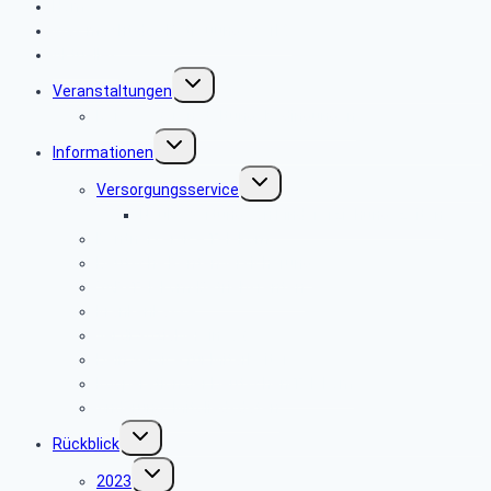
Home
Was macht das Betreuungswerk?
Aktuelles
Untermenü
Veranstaltungen
umschalten
Reise- / Veranstaltungsbedingungen
Untermenü
Informationen
umschalten
Untermenü
Versorgungsservice
umschalten
Neubewertung von Kindererziehungszeiten
Rentnerservice Telekom
Deutsche Rentenversicherung
VAP-Telekom-Betriebsrenten
Krankenkasse
ver.di Sozialverein e.V.
Dein Service für Mitarbeiter
Kooperation der Deutschen Telekom
Änderung_Mitgliedsdaten
Untermenü
Rückblick
umschalten
Untermenü
2023
umschalten