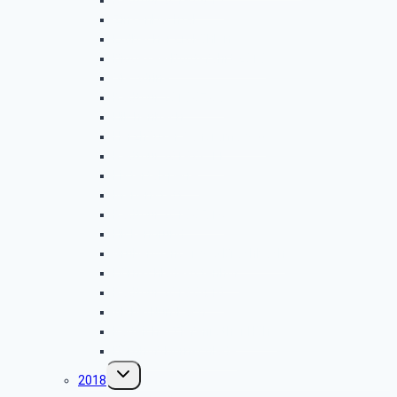
Zinsenbachtal
Erdbacher Erdhöhlen
Biggesee-Bootsfahrt 2019
Via Adrina
Radtour 2019.07.09
Hilchenbach
Herzhäuser Panoramaweg
Radtour 2019.06.11
Listertalsperre
Marienstatt
Radtour 2019.05.14
Hickengrund
Grubenwanderweg Brachbach
Dörnschlade-Altenhof
Radtour 2019.04.10
Alche/Numbach
Kalteiche/Tiefenrother Höhe
Berghof/Dörnschlade
Untermenü
2018
umschalten