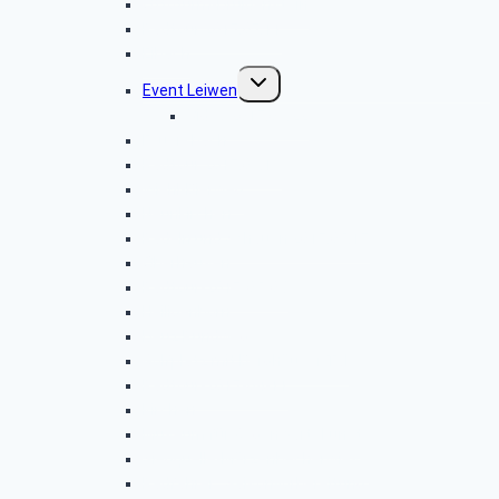
Ottoturm-Druidenstein
Radtour 2017.07.11
Eibach
Untermenü
Event Leiwen
umschalten
Video 2017.06.22
Feuersbach
Radtour 2017.06.13
Wiehl-Bierweg
Neunkirchen
Radeln und Schauen 2017.05.17
Oberhausen
Radtour-2017-05-09
Heiligenborn
Deuz Rundweg
Golfplatz mit Berghäuser Tal
Radtour-2017-04-11
Kirchen
Museum für Gegenwartskunst
Siegquelle-Märzenbecherwiese
Radfahrer–Saisonvorbereitung