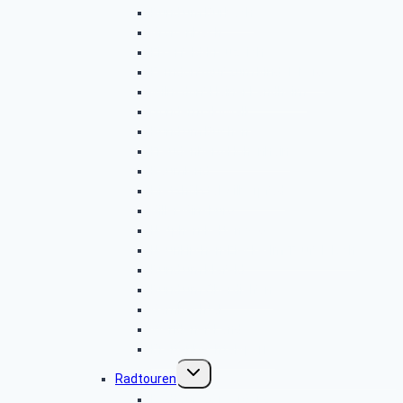
Rund um Burbach
Großenbach
Eiserfeld-Kreuzeiche
Ferndorf-Auf zum Kindelsberg
Wilnsdorf-Hainer Landheim
Sondern-Skywalk
Rund um Buchen
Freudenberg-Hohenhain
Raumland
Dietzhölztal-Silberpfad
Giller-Ginsburg
Netphen-Keltenweg
Neunkirchen-Eiecke-Im Teufelsloch
Rund um Klafeld
Rund um Oberdielfen
Gambachtal
Wendener-Land
Breitenbachtalsperre
Untermenü
Radtouren
umschalten
Radtour-2016-10-12