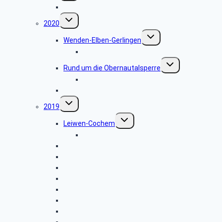
Seniorinnen- und Seniorentreffen 2023
Untermenü
2020
umschalten
Untermenü
Wenden-Elben-Gerlingen
umschalten
Bildergalerie 2020.03.03
Untermenü
Rund um die Obernautalsperre
umschalten
Bildergalerie 2020.02.12
Hilchenbach-Löffelpfad
Untermenü
2019
umschalten
Untermenü
Leiwen-Cochem
umschalten
Bildergalerie 2019.12.03
Drolshagener Land
Geisweid-Langenbachtal
Drei Burgen in Hessen
Wanderwoche im Harz
Wenden-Golfplatz Dörnscheid
Freudenberg-Wasserstaaten
Kirchhundem-Kohlhagen-Gut Ahe
Radtour 2019.08.13