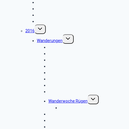
Olpe-Ins Tal der Rose
Wilnsdorf Bergmannspfad
Wenden-Schönau
Wildenburger Land
Untermenü
2016
umschalten
Untermenü
Wanderungen
umschalten
Krombacher
Langenholdinghausen
Geisweid-Weihnachtsmarkt Weidenau
Kalteiche
Heinsberg-Dreiherrenstein
Deuz
Freudenberg
Neuenkleusheim
Untermenü
Wanderwoche Rügen
umschalten
Bildergalerie 2016.09.24 – 10.01
Olpe-Rosenthal
Mittelhees
Oberhundem