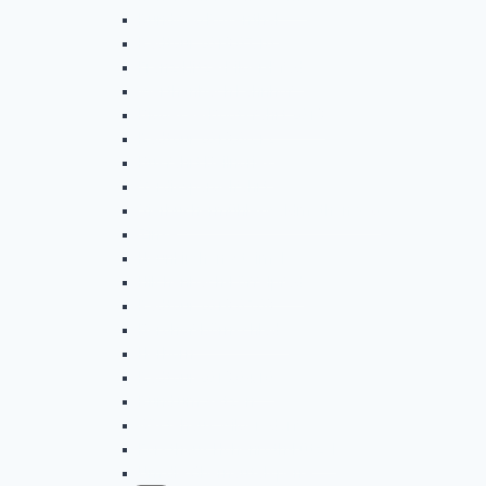
Rundweg Rosenthal
Radtour 2018.07.10
Franz-Hitze-Pilger-Pfad
Werthenbach Lahnhof
Biggesee-Bootsfahrt 2018
Radtour 2018.06.12
Busfahrt Beilngries
Verdi-Spargelfahrt
Vierbuchermühle-Waldmythenweg
Zinse
Neunkirchen-Steimel
Hilchenbach-Löffelpfad
Radtour 2018.05.08
Berghof-Dörnschlade
Herborn
Radtour 2018.04.10
Rund um Setzen
Gästehaus Wilgersdorf
Forsthaus Hohenroth-Lützel
Um die Obernautalsperre