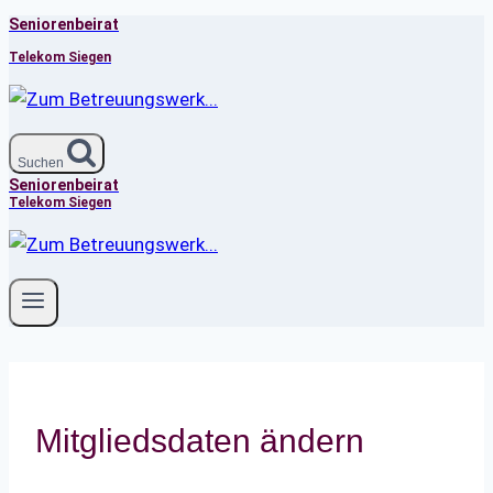
Seniorenbeirat
Zum
Inhalt
Telekom Siegen
springen
Suchen
Seniorenbeirat
Telekom Siegen
Mitgliedsdaten ändern