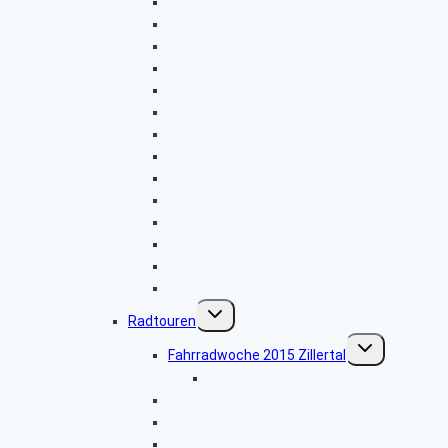
Wanderwoche Lechbruck
Oberschelden
Ferndorf-Kredenbach
Über die Kalteiche
Unglinghausen
Biggesee
Dillenburg-Donsbach
Trupbacher Heide
Duisburg
Erndtebrück – Elberndorfer Tal
Weidenau – Bürbach
Kühhude – Schanze
Geisweid – Patmos
Wenden – Berghof
Untermenü
Radtouren
umschalten
Untermenü
Fahrradwoche 2015 Zillertal
umschalten
Bildergalerie 2015.07.04-11
Radtour 2015.04.07
Radtour 2015.05.12
Radtour 2015.06.16