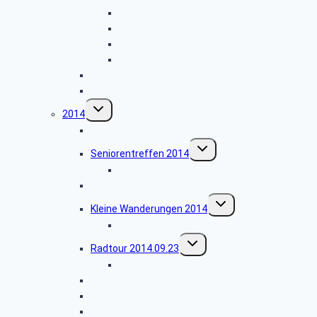
Radtour 2015.07.21
Radtour 2015.09.08
Radtour 2015.10.13
Radfahrer – Saisonvorbereitung
Gänseessen
Rüdesheim
Untermenü
2014
umschalten
Busfahrt Weihnachtsmarkt Bonn
Untermenü
Seniorentreffen 2014
umschalten
Bildergalerie 2014.11.05
Radtour 2014.10.07
Untermenü
Kleine Wanderungen 2014
umschalten
Kühhude-Kleine Wanderung
Untermenü
Radtour 2014.09.23
umschalten
Bildergalerie_2014.09.23
Fahrradwoche 2014
Neunkirchen-Salchendorf
Wanderwoche Sächsische Schweiz