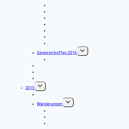
Radtour 2016.07.12
Radtour 2016.08.09
Haiger-Aartalsee
Radtour 2016.06.14
Radtour 2016.05.11
Radtour 2016.04.12
Radfahrer – Saisonvorbereitung
Untermenü
Seniorentreffen 2016
umschalten
Bildergalerie 2016.10.25
Gänseessen 2016
Weihnachtsmarkt Soest
Spreewald
Untermenü
2015
umschalten
Seniorentreffen 2015
Untermenü
Wanderungen
umschalten
Hainchen-Imgarteichen
Netphen-Brauersdorf
Wilnsdorf