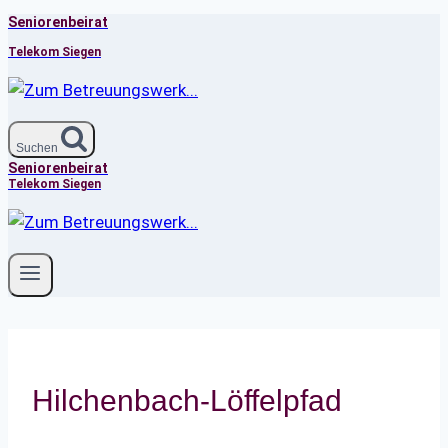
Seniorenbeirat
Zum
Inhalt
Telekom Siegen
springen
Suchen
Seniorenbeirat
Telekom Siegen
Hilchenbach-Löffelpfad